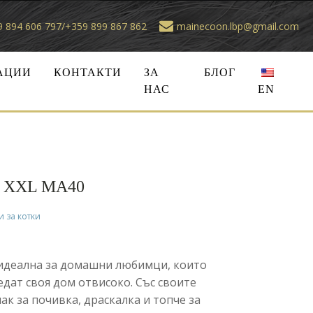
 894 606 797/+359 899 867 862
mainecoon.lbp@gmail.com
АЦИИ
КОНТАКТИ
ЗА
БЛОГ
НАС
EN
а XXL MA40
 за котки
 идеална за домашни любимци, които
ледат своя дом отвисоко. Със своите
ак за почивка, драскалка и топче за