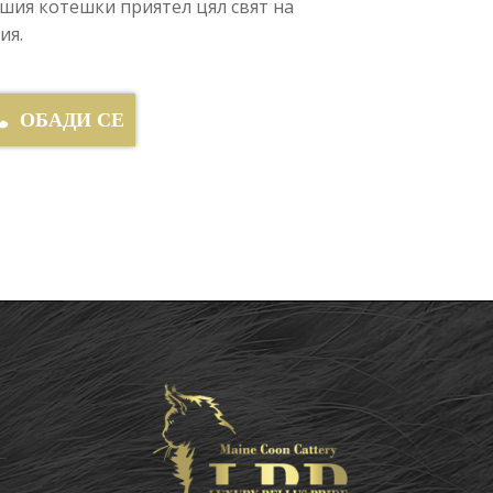
ашия котешки приятел цял свят на
ия.
ОБАДИ СЕ