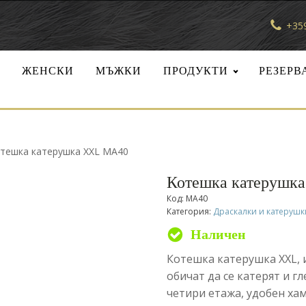
+359
И
ЖЕНСКИ
МЪЖКИ
ПРОДУКТИ
РЕЗЕРВ
отешка катерушка XXL MA40
Котешка катерушк
Код:
MA40
Категория:
Драскалки и катерушки
Наличен
Разгледайте продуктите
Котешка катерушка XXL,
обичат да се катерят и г
ни за котки
четири етажа, удобен хам