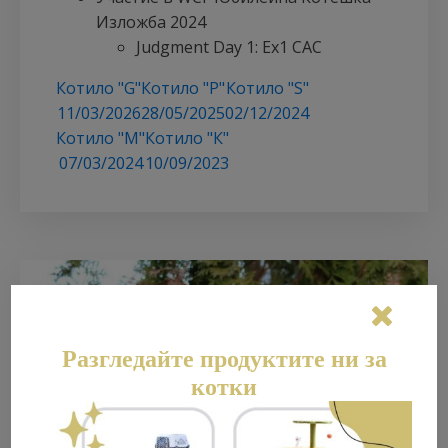
Изложба 2024
Judgment Day 1: Ex1 CAC
Котило "G"
Котило "P"
Котило "S"
11/03/2026
28/05/2025
02/12/2024
Котило "М"
Котило "К"
07/03/2024
10/09/2023
Разгледайте продуктите ни за
котки