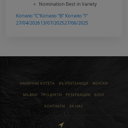
Nomination Best in Variety
Котило "C"
Котило "B"
Котило "I"
27/04/2026
13/07/2025
27/06/2025
НАЛИЧНИ КОТЕТА
ВЪЗПИТАНИЦИ
ЖЕНСКИ
МЪЖКИ
ПРОДУКТИ
РЕЗЕРВАЦИИ
БЛОГ
КОНТАКТИ
ЗА НАС