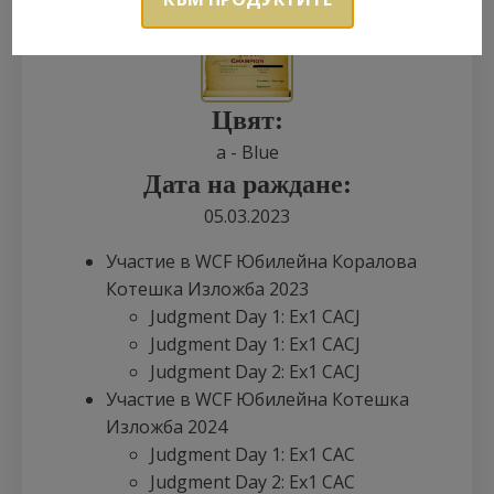
Цвят:
a - Blue
Дата на раждане:
05.03.2023
Участие в WCF Юбилейна Коралова
Котешка Изложба 2023
Judgment Day 1: Ex1 CACJ
Judgment Day 1: Ex1 CACJ
Judgment Day 2: Ex1 CACJ
Участие в WCF Юбилейна Котешка
Изложба 2024
Judgment Day 1: Ex1 CAC
Judgment Day 2: Ex1 CAC