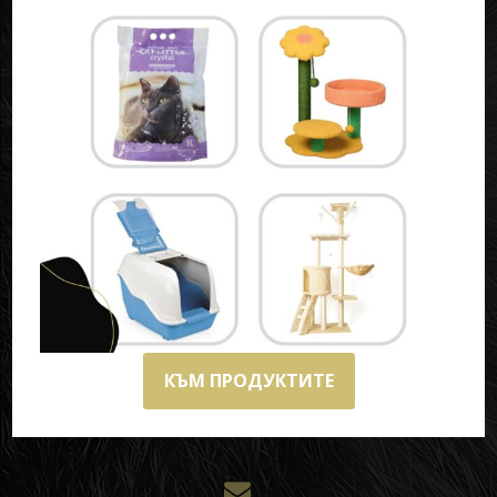
НАЛИЧНИ КОТЕТА
ВЪЗПИТАНИЦИ
ЖЕНСКИ
МЪЖКИ
ПРОДУКТИ
РЕЗЕРВАЦИИ
БЛОГ
КОНТАКТИ
ЗА НАС
Варна, България
КЪМ ПРОДУКТИТЕ
+359 894 606 797
+359 899 867 862