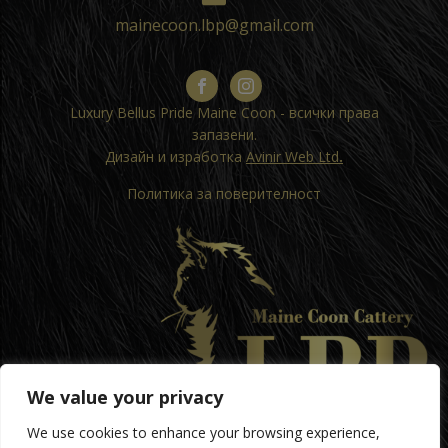
mainecoon.lbp@gmail.com
Luxury Bellus Pride Maine Coon - всички права
запазени.
Дизайн и изработка
Avinir Web Ltd
.
Политика за поверителност
We value your privacy
We use cookies to enhance your browsing experience,