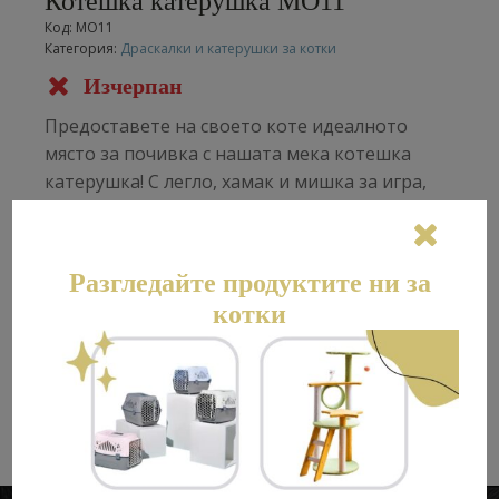
Котешка катерушка MO11
Код:
MO11
Категория:
Драскалки и катерушки за котки
Изчерпан
Предоставете на своето коте идеалното
място за почивка с нашата мека котешка
катерушка! С легло, хамак и мишка за игра,
този модел предлага всичко необходимо за
удовлетворяване на капризите на вашия
пухкав приятел.
Разгледайте продуктите ни за
Размер: 50*33*53
котки
33,18
€
/ 64,89 лв.
+359 89 460 6795