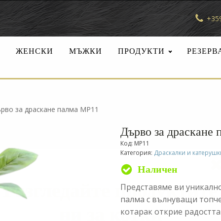
+359
И
ЖЕНСКИ
МЪЖКИ
ПРОДУКТИ
РЕЗЕРВ
рво за драскане палма MP11
Дърво за драскане
Код:
MP11
Категория:
Драскалки и катерушки
Наличен
Разгледайте продуктите
Представяме ви уникално
палма с вълнуващи топче
ни за котки
котарак открие радостта 