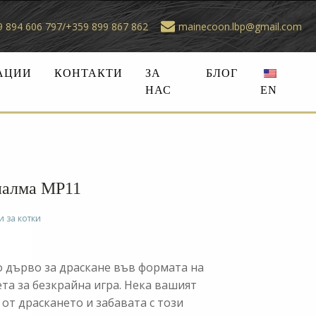
 894 606 797/+359 899 867 862
mainecoon.lbp@gmail.com
АЦИИ
КОНТАКТИ
ЗА
БЛОГ
НАС
EN
 палма MP11
 за котки
 дърво за драскане във формата на
та за безкрайна игра. Нека вашият
от драскането и забавата с този