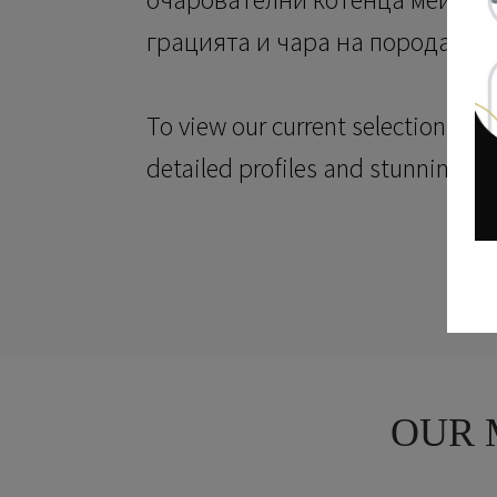
грацията и чара на породата м
To view our current selection of av
detailed profiles and stunning ph
OUR 