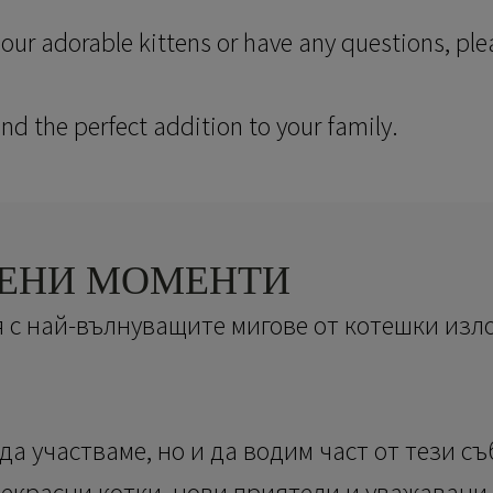
f our adorable kittens or have any questions, ple
nd the perfect addition to your family.
ЕНИ МОМЕНТИ
 с най-вълнуващите мигове от котешки изл
 да участваме, но и да водим част от тези с
рекрасни котки, нови приятели и уважавани