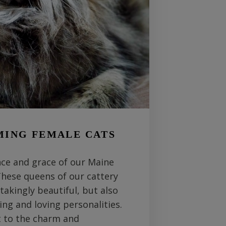
MING FEMALE CATS
nce and grace of our Maine
These queens of our cattery
takingly beautiful, but also
ing and loving personalities.
t to the charm and