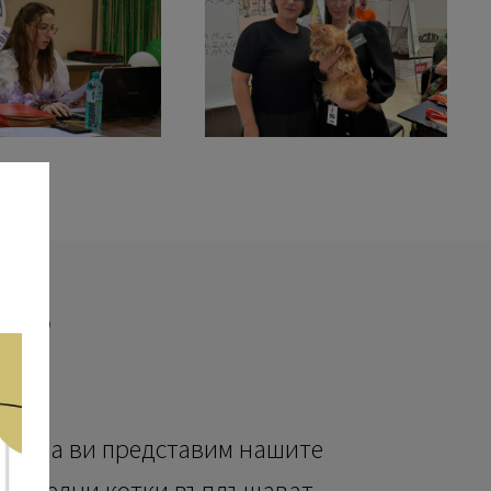
ENS
ието да ви представим нашите
ленителни котки въплъщават