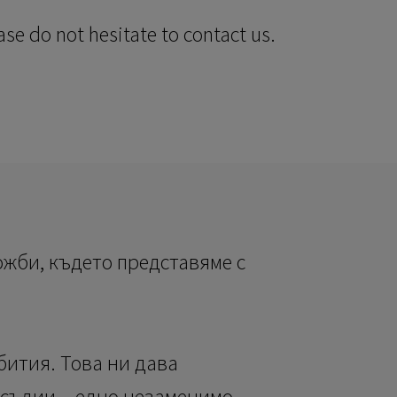
ase do not hesitate to contact us.
ожби, където представяме с
ъбития. Това ни дава
 съдии – едно незаменимо