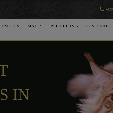
+359
FEMALES
MALES
PRODUCTS
RESERVATI
T
S IN