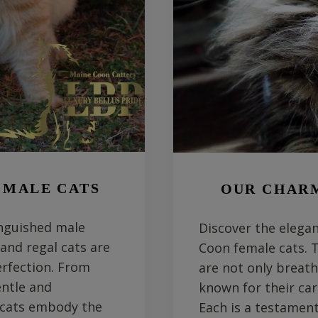
 MALE CATS
OUR CHAR
inguished male
Discover the elega
and regal cats are
Coon female cats. 
rfection. From
are not only breath
entle and
known for their car
e cats embody the
Each is a testamen