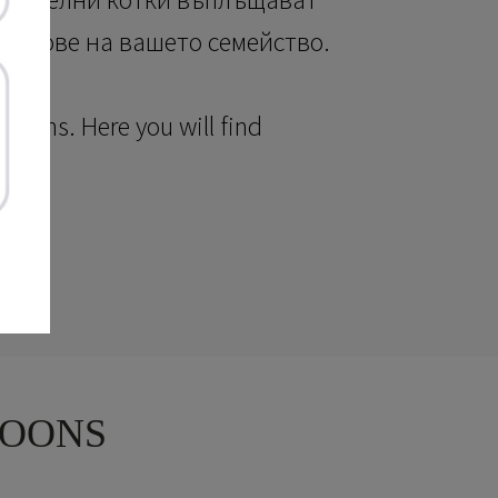
членове на вашето семейство.
Kittens. Here you will find
COONS