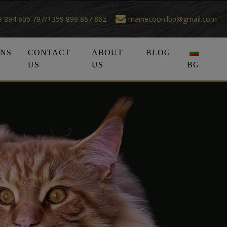
 894 606 797/+359 899 867 862
mainecoon.lbp@gmail.com
ONS
CONTACT
ABOUT
BLOG
US
US
BG